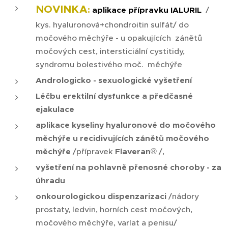
NOVINKA
:
aplikace přípravku IALURIL
/
kys. hyaluronová+chondroitin sulfát/ do
močového měchýře - u opakujících zánětů
močových cest, intersticiální cystitidy,
syndromu bolestivého moč. měchýře
Andrologicko - sexuologické vyšetření
Léčbu erektilní dysfunkce a předčasné
ejakulace
aplikace
kyseliny hyaluronové
do močového
měchýře u recidivujících zánětů močového
měchýře
/přípravek
Flaveran
® /,
vyšetření na pohlavně přenosné choroby - za
úhradu
onkourologickou dispenzarizaci
/nádory
prostaty, ledvin, horních cest močových,
močového měchýře, varlat a penisu/