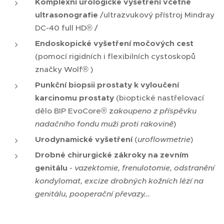
Komplexní urologické vyšetření včetně
ultrasonografie
/ultrazvukový přístroj Mindray
DC-40 full HD® /
Endoskopické vyšetření močových cest
(pomocí rigidních i flexibilních cystoskopů
značky Wolf® )
Punkční biopsii prostaty k vyloučení
karcinomu prostaty
(bioptické nastřelovací
dělo BIP EvoCore® z
akoupeno z příspěvku
nadačního fondu muži proti rakovině
)
Urodynamické vyšetření
(
uroflowmetrie
)
Drobné chirurgické zákroky na zevním
genitálu
-
vazektomie, frenulotomie, odstranění
kondylomat, excize drobných kožních lézí na
genitálu, pooperační převazy...