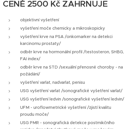
CENĚ 2500 Kč ZAHRNUJE
objektivní vyšetření
vyšetření moče chemicky a mikroskopicky
vyšetření krve na PSA /onkomarker na detekci
karcinomu prostaty/
odběr krve na hormonální profil /testosteron, SHBG,
FAI index/
odběr krve na STD /sexuální přenosné choroby - na
požádání/
vyšetření varlat, nadvarlat, penisu
USG vyšetření varlat /sonografické vyšetření varlat/
USG vyšetření ledvin /sonografické vyšetření ledvin/
UFM - uroflowmetrické vyšetření /zjistí kvalitu
proudu moče/
USG PMR - sonografická detekce postmikčního