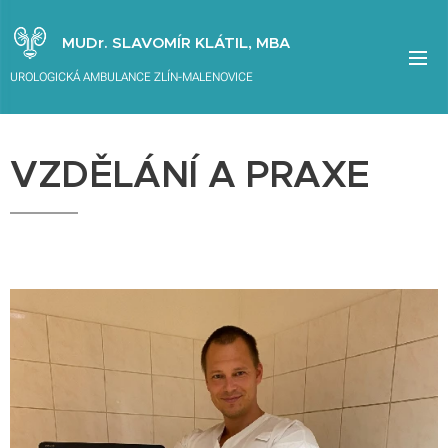
MUDr. SLAVOMÍR KLÁTIL, MBA
UROLOGICKÁ AMBULANCE ZLÍN-MALENOVICE
VZDĚLÁNÍ A PRAXE