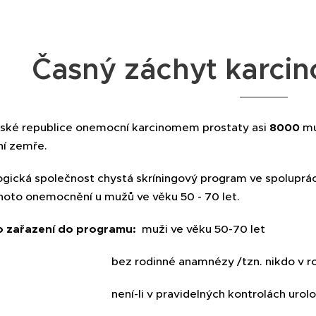
Časný záchyt karci
ské republice onemocní karcinomem prostaty asi
8000
mu
í zemře.
ogická společnost chystá skríningový program ve spoluprác
hoto onemocnění u mužů ve věku 50 - 70 let.
ro zařazení do programu:
muži ve věku 50-70 let
inné anamnézy /tzn. nikdo v rodině se s 
i v pravidelných kontrolách urologick