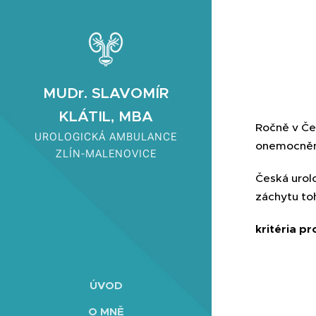
MUDr. SLAVOMÍR
KLÁTIL, MBA
Ročně v Če
UROLOGICKÁ AMBULANCE
onemocněn
ZLÍN-MALENOVICE
Česká urol
záchytu to
kritéria p
bez rod
ÚVOD
není-l
O MNĚ