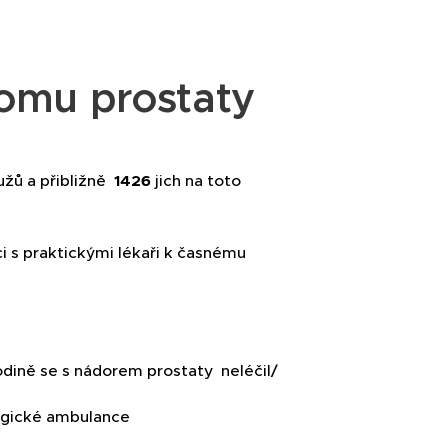
nomu prostaty
žů a přibližně
1426
jich na toto
i s praktickými lékaři k časnému
nádorem prostaty neléčil/
é ambulance