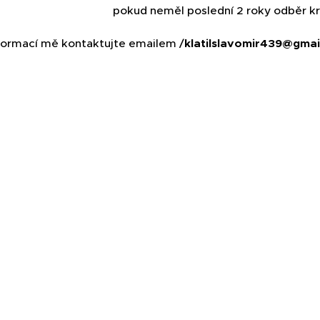
neměl poslední 2 roky odběr krve na P
nformací mě kontaktujte emailem /
klatilslavomir439@gmai