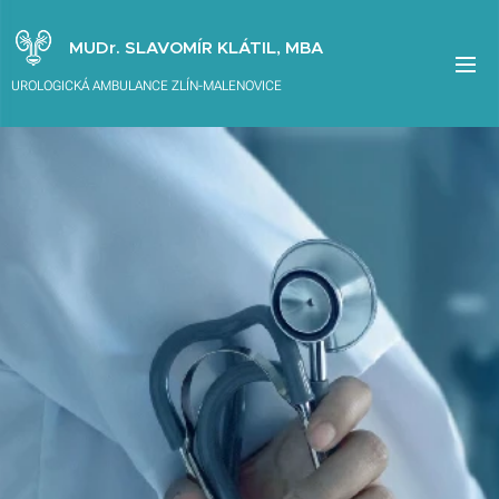
MUDr. SLAVOMÍR KLÁTIL, MBA
UROLOGICKÁ AMBULANCE ZLÍN-MALENOVICE