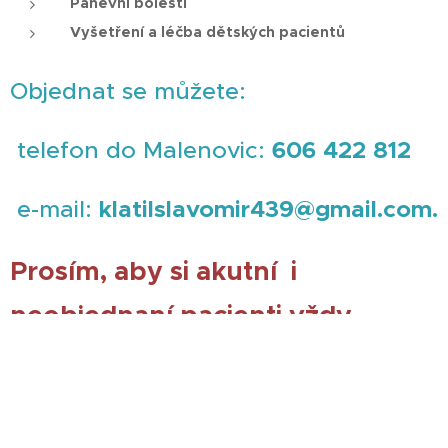
Pánevní bolestí
Vyšetření a léčba dětských pacientů
Objednat se můžete:
telefon do Malenovic:
606 422 812
e-mail:
klatilslavomir439@gmail.com.
Prosím, aby si akutní i
neobjednaní pacienti vždy
zavolali!