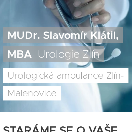
MUDr. Slavomír Klátil,
MBA
Urologie Zlín
Urologická ambulance Zlín-
Malenovice
STARÁME SE O VAŠE